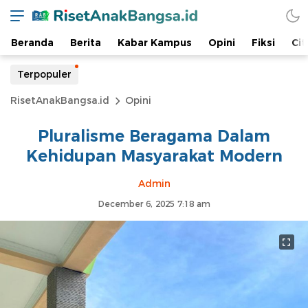
Beranda
Berita
Kabar Kampus
Opini
Fiksi
Cit
Terpopuler
RisetAnakBangsa.id
Opini
Pluralisme Beragama Dalam
Kehidupan Masyarakat Modern
Admin
December 6, 2025 7:18 am