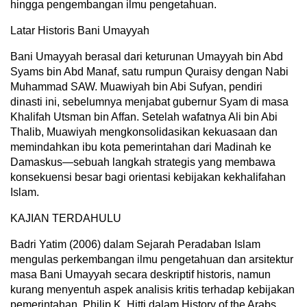
hingga pengembangan ilmu pengetahuan.
Latar Historis Bani Umayyah
Bani Umayyah berasal dari keturunan Umayyah bin Abd
Syams bin Abd Manaf, satu rumpun Quraisy dengan Nabi
Muhammad SAW. Muawiyah bin Abi Sufyan, pendiri
dinasti ini, sebelumnya menjabat gubernur Syam di masa
Khalifah Utsman bin Affan. Setelah wafatnya Ali bin Abi
Thalib, Muawiyah mengkonsolidasikan kekuasaan dan
memindahkan ibu kota pemerintahan dari Madinah ke
Damaskus—sebuah langkah strategis yang membawa
konsekuensi besar bagi orientasi kebijakan kekhalifahan
Islam.
KAJIAN TERDAHULU
Badri Yatim (2006) dalam Sejarah Peradaban Islam
mengulas perkembangan ilmu pengetahuan dan arsitektur
masa Bani Umayyah secara deskriptif historis, namun
kurang menyentuh aspek analisis kritis terhadap kebijakan
pemerintahan. Philip K. Hitti dalam History of the Arabs