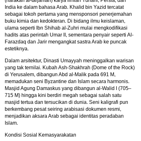
(harakah al-tarjamah) karya ilmiah Yunani, Persia, dan
India ke dalam bahasa Arab. Khalid bin Yazid tercatat
sebagai tokoh pertama yang mensponsori penerjemahan
buku kimia dan kedokteran. Di bidang ilmu keislaman,
ulama seperti Ibn Shihab al-Zuhri mulai mengkodifikasi
hadits atas perintah Umar II, sementara penyair seperti Al-
Farazdaq dan Jarir mengangkat sastra Arab ke puncak
estetiknya.
Dalam arsitektur, Dinasti Umayyah meninggalkan warisan
yang tak ternilai. Kubah Ash-Shakhrah (Dome of the Rock)
di Yerusalem, dibangun Abd al-Malik pada 691 M,
memadukan seni Byzantine dan Islam secara harmonis.
Masjid Agung Damaskus yang dibangun al-Walid I (705–
715 M) hingga kini berdiri megah sebagai salah satu
masjid tertua dan tersucikan di dunia. Seni kaligrafi pun
berkembang pesat seiring arabisasi dokumen resmi,
menjadikan aksara Arab sebagai identitas peradaban
Islam.
Kondisi Sosial Kemasyarakatan