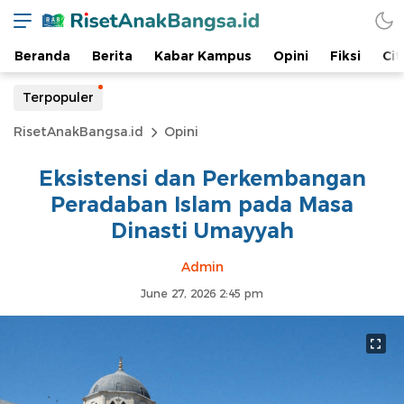
Beranda
Berita
Kabar Kampus
Opini
Fiksi
Cit
Terpopuler
RisetAnakBangsa.id
Opini
Eksistensi dan Perkembangan
Peradaban Islam pada Masa
Dinasti Umayyah
Admin
June 27, 2026 2:45 pm