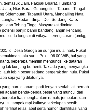
ah, termasuk Dairi, Pakpak Bharat, Humbang
 Utara, Nias Barat, Gunungsitoli, Tapanuli Tengah,
ng Sidempuan, Tapanuli Utara, Mandailing Natal,
angkat, Medan, Binjai, Deli Serdang, Karo,
i, dan Tebing Tinggi.Masyarakat diminta
otensi banjir, banjir bandang, angin kencang,
mut, serta longsor di wilayah lereng curam.(bmkg,
025, di Desa Garoga air sungai mulai naik. Pukul
pemukiman, lalu surut. Pukul 06.00 WIB, hal yang
enang, beberapa memilih mengungsi ke dataran
yang tak kunjung berhenti. Tak ada yang menyangka
jauh lebih besar sedang bergerak dari hulu. Pukul
pa saja yang dilaluinya.
 yang baru ditanami padi lenyap seolah tak pernah
ri adalah benda-benda besar yang muncul dari
, berputar liar, menghantam rumah, jembatan, dan
yu itu tampak rapi kulitnya terkelupas bersih,
 terlihat jelas label serta nomor identifikasi yang