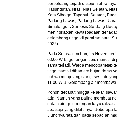
berpeluang terjadi di sejumlah wilay
Hasundutan, Nias, Nias Selatan, Nias
Kota Sibolga, Tapanuli Selatan, Pada
Padang Lawas, Padang Lawas Utara, L
Simalungun, Samosir, Serdang Bedaga
meningkatkan kewaspadaan terhadap p
gelombang tinggi di perairan barat Su
2025).
Pada Selasa dini hari, 25 November 2
03.00 WIB, genangan tipis muncul di 
sama terjadi. Warga mencoba tetap t
tinggi sambil dihantam hujan deras 
bahwa menjelang siang, sesuatu yang 
11.00 WIB, Gelombang air membawa a
Pohon tercabut hingga ke akar, sawah
ada. Namun yang paling membuat nge
dalam air: gelondongan kayu raksasa
apa saja yang dilaluinya. Beberapa ka
ujungnya rata dan pada sebagian masih