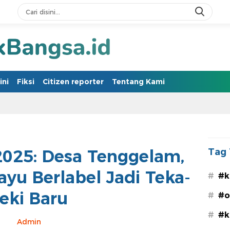
ini
Fiksi
Citizen reporter
Tentang Kami
2025: Desa Tenggelam,
Tag 
yu Berlabel Jadi Teka-
#
#k
eki Baru
#
#o
#
#k
Admin