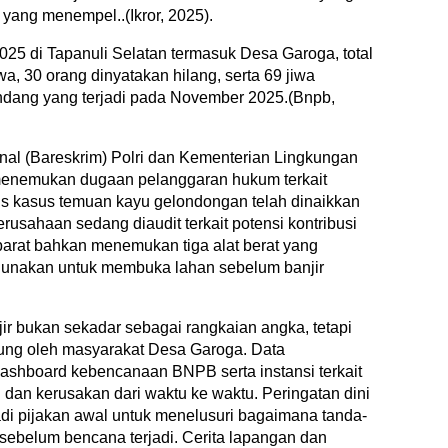
 yang menempel..(Ikror, 2025).
25 di Tapanuli Selatan termasuk Desa Garoga, total
wa, 30 orang dinyatakan hilang, serta 69 jiwa
andang yang terjadi pada November 2025.(Bnpb,
al (Bareskrim) Polri dan Kementerian Lingkungan
menemukan dugaan pelanggaran hukum terkait
tus kasus temuan kayu gelondongan telah dinaikkan
rusahaan sedang diaudit terkait potensi kontribusi
parat bahkan menemukan tiga alat berat yang
digunakan untuk membuka lahan sebelum banjir
r bukan sekadar sebagai rangkaian angka, tetapi
sung oleh masyarakat Desa Garoga. Data
dashboard kebencanaan BNPB serta instansi terkait
an kerusakan dari waktu ke waktu. Peringatan dini
i pijakan awal untuk menelusuri bagaimana tanda-
sebelum bencana terjadi. Cerita lapangan dan