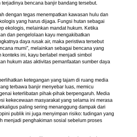
terjadinya bencana banjir bandang tersebut.
elah dengan tegas menempatkan kawasan hulu dan
kologis yang harus dijaga. Fungsi hutan sebagai
sep ekologis, melainkan mandat hukum. Ketika
gan dan pengelolaan kayu mengakibatkan
gkatnya daya rusak air, maka peristiwa tersebut
bencana murni”, melainkan sebagai bencana yang
 konteks ini, kayu berlabel menjadi simbol
n hukum atas aktivitas pemanfaatan sumber daya
mperlihatkan ketegangan yang tajam di ruang media
 yang terbawa banjir menyebar luas, memicu
enai keterlibatan pihak-pihak berpengaruh. Media
resi kekecewaan masyarakat yang selama ini merasa
sekaligus paling sering menanggung dampak dari
pini publik ini juga menyimpan risiko: tudingan yang
h menjadi penghakiman sosial sebelum proses