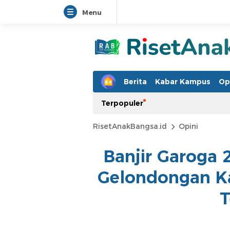
Menu
Berita
Kabar Kampus
Op
Terpopuler
RisetAnakBangsa.id
Opini
Banjir Garoga 
Gelondongan Ka
T