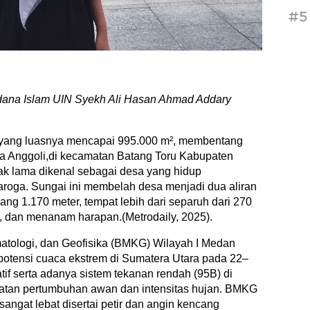
#5
ana Islam UIN Syekh Ali Hasan Ahmad Addary
yang luasnya mencapai 995.000 m², membentang
ga Anggoli,di kecamatan Batang Toru Kabupaten
jak lama dikenal sebagai desa yang hidup
oga. Sungai ini membelah desa menjadi dua aliran
g 1.170 meter, tempat lebih dari separuh dari 270
, dan menanam harapan.(Metrodaily, 2025).
atologi, dan Geofisika (BMKG) Wilayah I Medan
 potensi cuaca ekstrem di Sumatera Utara pada 22–
if serta adanya sistem tekanan rendah (95B) di
katan pertumbuhan awan dan intensitas hujan. BMKG
angat lebat disertai petir dan angin kencang