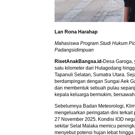
Lan Rona Harahap
Mahasiswa Program Studi Hukum Pid
Padangsidimpuan
RisetAnakBangsa.id-
Desa Garoga, 
satu kilometer dari Hutagodang hing
Tapanuli Selatan, Sumatra Utara. Se
berdampingan dengan Sungai Aek Gar
dan membentuk sebuah pulau sepanjan
kepala keluarga bermukim, bersawah
Sebelumnya Badan Meteorologi, Klim
mengeluarkan peringatan dini terkait
27 November 2025. Kondisi IOD negat
sekitar Selat Malaka memicu pening
menyebut potensi hujan lebat hingga s