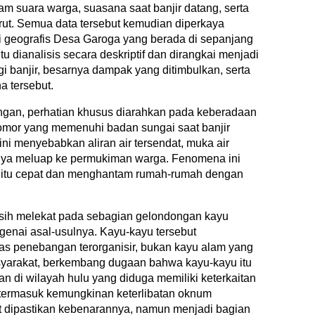
 suara warga, suasana saat banjir datang, serta
urut. Semua data tersebut kemudian diperkaya
 geografis Desa Garoga yang berada di sepanjang
tu dianalisis secara deskriptif dan dirangkai menjadi
 banjir, besarnya dampak yang ditimbulkan, serta
na tersebut.
ngan, perhatian khusus diarahkan pada keberadaan
omor yang memenuhi badan sungai saat banjir
ini menyebabkan aliran air tersendat, muka air
irnya meluap ke permukiman warga. Fenomena ini
gitu cepat dan menghantam rumah-rumah dengan
asih melekat pada sebagian gelondongan kayu
enai asal-usulnya. Kayu-kayu tersebut
itas penebangan terorganisir, bukan kayu alam yang
syarakat, berkembang dugaan bahwa kayu-kayu itu
tan di wilayah hulu yang diduga memiliki keterkaitan
 termasuk kemungkinan keterlibatan oknum
t dipastikan kebenarannya, namun menjadi bagian