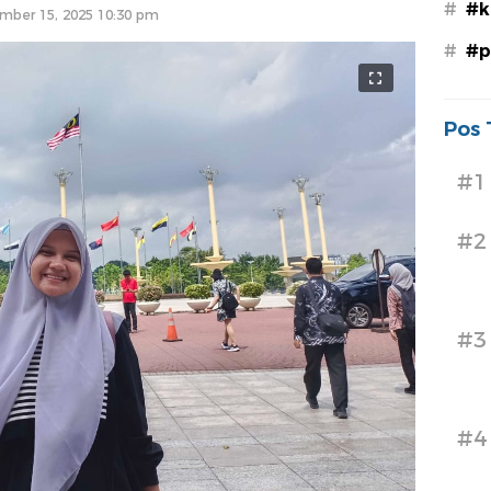
#
#k
mber 15, 2025 10:30 pm
#
#p
Pos 
#1
#2
#3
#4