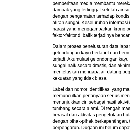
pemberitaan media membantu merekam
dampak yang tertinggal setelah air s
dengan pengamatan terhadap kondisi
aliran sungai. Keseluruhan informasi i
narasi yang menggambarkan kronologi
faktor-faktor di balik terjadinya benca
Dalam proses penelusuran data lapa
gelondongan kayu berlabel dan bern
terjadi. Akumulasi gelondongan kayu 
sungai naik secara drastis, dan akh
menjelaskan mengapa air datang be
kekuatan yang tidak biasa.
Label dan nomor identifikasi yang m
memunculkan pertanyaan serius meng
menunjukkan ciri sebagai hasil aktiv
tumbang secara alami. Di tengah ma
berasal dari aktivitas pengelolaan hu
dengan pihak-pihak berkepentingan,
berpengaruh. Dugaan ini belum dapa