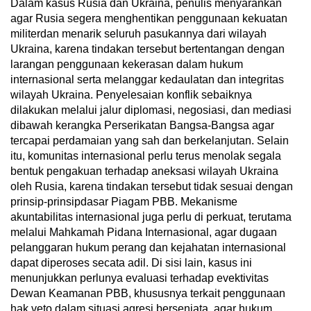
Dalam kasus Rusia dan Ukraina, penulis menyarankan
agar Rusia segera menghentikan penggunaan kekuatan
militerdan menarik seluruh pasukannya dari wilayah
Ukraina, karena tindakan tersebut bertentangan dengan
larangan penggunaan kekerasan dalam hukum
internasional serta melanggar kedaulatan dan integritas
wilayah Ukraina. Penyelesaian konflik sebaiknya
dilakukan melalui jalur diplomasi, negosiasi, dan mediasi
dibawah kerangka Perserikatan Bangsa-Bangsa agar
tercapai perdamaian yang sah dan berkelanjutan. Selain
itu, komunitas internasional perlu terus menolak segala
bentuk pengakuan terhadap aneksasi wilayah Ukraina
oleh Rusia, karena tindakan tersebut tidak sesuai dengan
prinsip-prinsipdasar Piagam PBB. Mekanisme
akuntabilitas internasional juga perlu di perkuat, terutama
melalui Mahkamah Pidana Internasional, agar dugaan
pelanggaran hukum perang dan kejahatan internasional
dapat diperoses secata adil. Di sisi lain, kasus ini
menunjukkan perlunya evaluasi terhadap evektivitas
Dewan Keamanan PBB, khususnya terkait penggunaan
hak veto dalam situasi agresi bersenjata, agar hukum