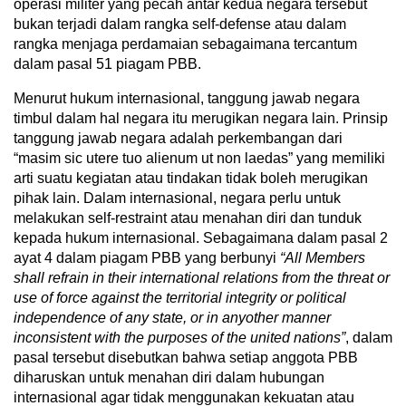
operasi militer yang pecah antar kedua negara tersebut
bukan terjadi dalam rangka self-defense atau dalam
rangka menjaga perdamaian sebagaimana tercantum
dalam pasal 51 piagam PBB.
Menurut hukum internasional, tanggung jawab negara
timbul dalam hal negara itu merugikan negara lain. Prinsip
tanggung jawab negara adalah perkembangan dari
“masim sic utere tuo alienum ut non laedas” yang memiliki
arti suatu kegiatan atau tindakan tidak boleh merugikan
pihak lain. Dalam internasional, negara perlu untuk
melakukan self-restraint atau menahan diri dan tunduk
kepada hukum internasional. Sebagaimana dalam pasal 2
ayat 4 dalam piagam PBB yang berbunyi
“All Members
shall refrain in their international relations from the threat or
use of force against the territorial integrity or political
independence of any state, or in anyother manner
inconsistent with the purposes of the united nations”
, dalam
pasal tersebut disebutkan bahwa setiap anggota PBB
diharuskan untuk menahan diri dalam hubungan
internasional agar tidak menggunakan kekuatan atau