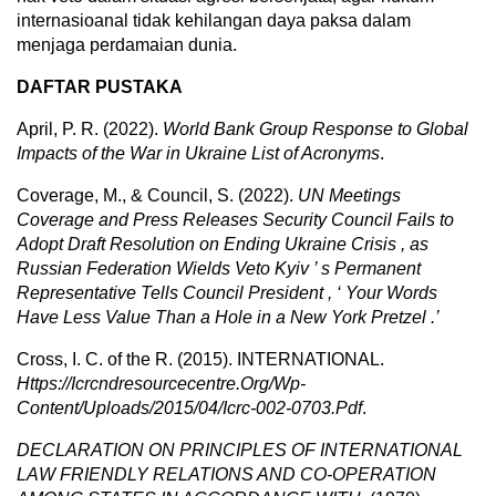
internasioanal tidak kehilangan daya paksa dalam
menjaga perdamaian dunia.
DAFTAR PUSTAKA
April, P. R. (2022).
World Bank Group Response to Global
Impacts of the War in Ukraine List of Acronyms
.
Coverage, M., & Council, S. (2022).
UN Meetings
Coverage and Press Releases Security Council Fails to
Adopt Draft Resolution on Ending Ukraine Crisis , as
Russian Federation Wields Veto Kyiv ’ s Permanent
Representative Tells Council President , ‘ Your Words
Have Less Value Than a Hole in a New York Pretzel .’
Cross, I. C. of the R. (2015). INTERNATIONAL.
Https://Icrcndresourcecentre.Org/Wp-
Content/Uploads/2015/04/Icrc-002-0703.Pdf
.
DECLARATION ON PRINCIPLES OF INTERNATIONAL
LAW FRIENDLY RELATIONS AND CO-OPERATION