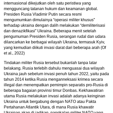
internasional dikejutkan oleh satu peristiwa yang
mengguncang tatanan hukum dan keamanan global.
Presiden Rusia Vladimir Putin secara resmi
mengumumkan dimulainya “operasi militer khusus”
terhadap ukraina dengan dalih melakukan “demiliterisasi
dan denazikfikasi” Ukraina. Beberapa menit setelah
pengumuman Presiden Rusia, serangan rudal dan udara
dilancarkan ke berbagai wilayah Ukraina, termasuk Kyiv,
yang kemudian diikuti invasi darat dari beberapa arah (Of
et al., 2022)
Tindakan militer Rusia tersebut bukanlah tanpa latar
belakang. Rusia terlebih dahulu menguasai dua wilayah
Ukraina jauh sebelum invasi penuh tahun 2022, yaitu pada
tahun 2014 ketika Rusia menganneksasi krimea secara
illegal dan menempatkan pemimpin separatis pro-Rusia di
beberapa bagaian provinsi timur Donbas. Kekhawatiran
utama Rusia melakukan invasi adalah adanya keinginan
Ukraina untuk bergabung dengan NATO atau Pakta
Pertahanan Atlantik Utara, di mana Rusia khawatir
Ukrainan akan di jadikan pangkalan militer NATO yang