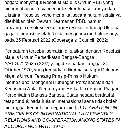
negara menyetujui Resolusi Majelis Umum PBB yang
menuntut agar Rusia menarik seluruh pasukannya dari
Ukraina. Resolusi yang mengikat secara hukum sejatinya
diterbitkan oleh Dewan Keamanan PBB, namun
rancangan resolusi terkait agresi Rusia terhadap Ukraina
gagal diadopsi setelah Rusia menggunakan hak vetonya
pada 25 Februari 2022 (Coverage & Council, 2022)
Pengaturan tersebut semakin dikuatkan dengan Resolusi
Majelis Umum Perserikatan Bangsa-Bangsa
A/RES/25/2625 (XXV) yang dikeluarkan tanggal 24
Oktober 1970, yang kemudian diterima sebagai Deklarasi
Majelis Umum Tentang Prinsip-Prinsip Hukum
Internasional Mengenai Hubungan Persahabatan dan
Kerjasama Antar Negara yang Berkaitan dengan Piagam
Perserikatan Bangsa-Bangsa. Suatu negara berdaulat
tetap tunduk pada hukum internasional serta tidak boleh
melanggar kedaulatan negara lain (
DECLARATION ON
PRINCIPLES OF INTERNATIONAL LAW FRIENDLY
RELATIONS AND CO-OPERATION AMONG STATES IN
ACCORDANCE WITH
, 1970)