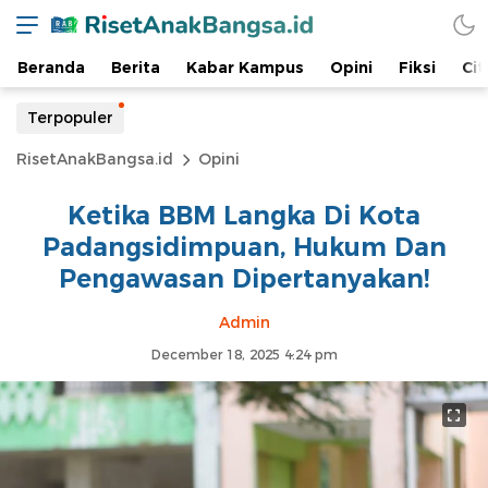
Beranda
Berita
Kabar Kampus
Opini
Fiksi
Cit
Terpopuler
RisetAnakBangsa.id
Opini
Ketika BBM Langka Di Kota
Padangsidimpuan, Hukum Dan
Pengawasan Dipertanyakan!
Admin
December 18, 2025 4:24 pm