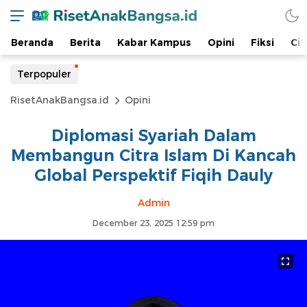
Beranda
Berita
Kabar Kampus
Opini
Fiksi
Cit
Terpopuler
RisetAnakBangsa.id
Opini
Diplomasi Syariah Dalam
Membangun Citra Islam Di Kancah
Global Perspektif Fiqih Dauly
Admin
December 23, 2025 12:59 pm