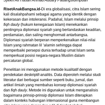
Syekh Ali Hasan Ahmad Addary Padangsidimpuan
RisetAnakBangsa.id-
Di era globalisasi, citra Islam sering
kali disalahpahami sebagai agama yang identik dengan
kekerasan dan intoleransi. Padahal, Islam melalui prinsip
fiqh dauly
(hukum kenegaraan Islam) menekankan
pentingnya diplomasi syariah yang berlandaskan keadilan,
perdamaian, dan saling menghormati antarbangsa.
Diplomasi syariah berperan memperkenalkan nilai-nilai
Islam yang rahmatan lil ‘alamin sehingga dapat
memperbaiki persepsi dunia terhadap umat Islam serta
memperkuat posisi negara-negara Muslim dalam
percaturan global.
Penelitian ini menggunakan metode kualitatif dengan
pendekatan deskriptif-analitis. Data diperoleh melalui studi
literatur dari berbagai sumber seperti buku, jurnal, dan
artikel ilmiah yang membahas konsep diplomasi syariah
dan
fiqh dauly
. Metode ini digunakan untuk menganalisis
bagaimana prinsip-prinsip diplomasi Islam diterapkan
dalam konteks hubungan internasional guna membangun