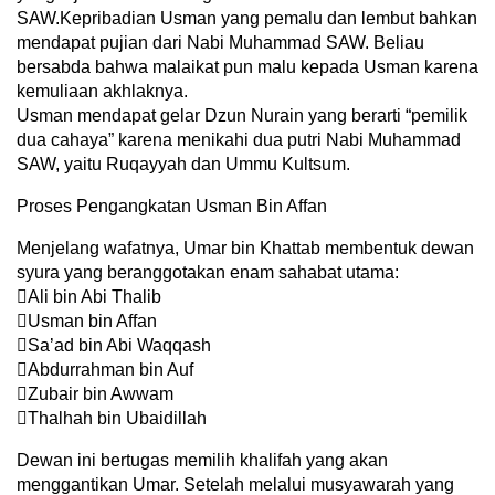
SAW.Kepribadian Usman yang pemalu dan lembut bahkan
mendapat pujian dari Nabi Muhammad SAW. Beliau
bersabda bahwa malaikat pun malu kepada Usman karena
kemuliaan akhlaknya.
Usman mendapat gelar Dzun Nurain yang berarti “pemilik
dua cahaya” karena menikahi dua putri Nabi Muhammad
SAW, yaitu Ruqayyah dan Ummu Kultsum.
Proses Pengangkatan Usman Bin Affan
Menjelang wafatnya, Umar bin Khattab membentuk dewan
syura yang beranggotakan enam sahabat utama:
Ali bin Abi Thalib
Usman bin Affan
Sa’ad bin Abi Waqqash
Abdurrahman bin Auf
Zubair bin Awwam
Thalhah bin Ubaidillah
Dewan ini bertugas memilih khalifah yang akan
menggantikan Umar. Setelah melalui musyawarah yang