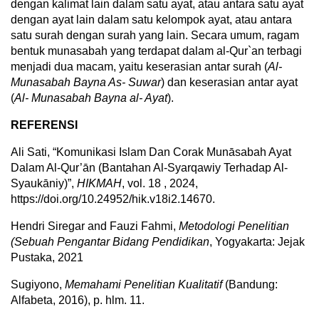
dengan kalimat lain dalam satu ayat, atau antara satu ayat
dengan ayat lain dalam satu kelompok ayat, atau antara
satu surah dengan surah yang lain. Secara umum, ragam
bentuk munasabah yang terdapat dalam al-Qur`an terbagi
menjadi dua macam, yaitu keserasian antar surah (
Al-
Munasabah Bayna As- Suwar
) dan keserasian antar ayat
(
Al- Munasabah Bayna al- Ayat
).
REFERENSI
Ali Sati, “Komunikasi Islam Dan Corak Munāsabah Ayat
Dalam Al-Qur’ān (Bantahan Al-Syarqawiy Terhadap Al-
Syaukāniy)”,
HIKMAH
, vol. 18 , 2024,
https://doi.org/10.24952/hik.v18i2.14670.
Hendri Siregar and Fauzi Fahmi,
Metodologi Penelitian
(Sebuah Pengantar Bidang Pendidikan
, Yogyakarta: Jejak
Pustaka, 2021
Sugiyono,
Memahami Penelitian Kualitatif
(Bandung:
Alfabeta, 2016), p. hlm. 11.