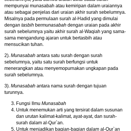
mempunyai munasabah atau kemiripan dalam uraiannya
atau sebagai penjelas dari uraian akhir surah sebelumnya.
Misalnya pada permulaan surah al-Hadid yang dimulai
dengan
tasbih
ber
munasabah
dengan uraian pada akhir
surah sebelumnya yaitu akhir surah al-Waqiah yang sama-
sama mengandung ajaran untuk bertasbih atau
mensucikan tuhan.
2).
Munasabah
antara satu surah dengan surah
sebelumnya, yaitu satu surah berfungsi untuk
menerangkan atau menyemopurnakan ungkapan pada
surah sebelumnya.
3).
Munasabah
antara nama surah dengan tujuan
turunnya.
Fungsi Ilmu
Munasabah
Untuk menemukan arti yang tersirat dalam susunan
dan urutan kalimat-kalimat, ayat-ayat, dan surah-
surah dalam al-Qur`an.
Untuk menjadikan bagian-bagian dalam al-Qur`an