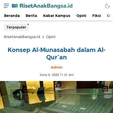
Beranda
Berita
Kabar Kampus
Opini
Fiksi
Cit
Terpopuler
RisetAnakBangsa.id
Opini
Konsep Al-Munasabah dalam Al-
Qur`an
Admin
June 6, 2026 11:41 am