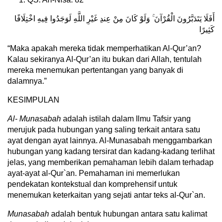
أَفَلَا يَتَدَبَّرُونَ الْقُرْآنَ ۚ وَلَوْ كَانَ مِنْ عِندِ غَيْرِ اللَّهِ لَوَجَدُوا فِيهِ اخْتِلَافًا
كَثِيرًا
“Maka apakah mereka tidak memperhatikan Al-Qur’an?
Kalau sekiranya Al-Qur’an itu bukan dari Allah, tentulah
mereka menemukan pertentangan yang banyak di
dalamnya.”
KESIMPULAN
Al- Munasabah
adalah istilah dalam Ilmu Tafsir yang
merujuk pada hubungan yang saling terkait antara satu
ayat dengan ayat lainnya. Al-Munasabah menggambarkan
hubungan yang kadang tersirat dan kadang-kadang terlihat
jelas, yang memberikan pemahaman lebih dalam terhadap
ayat-ayat al-Qur`an. Pemahaman ini memerlukan
pendekatan kontekstual dan komprehensif untuk
menemukan keterkaitan yang sejati antar teks al-Qur`an.
Munasabah
adalah bentuk hubungan antara satu kalimat