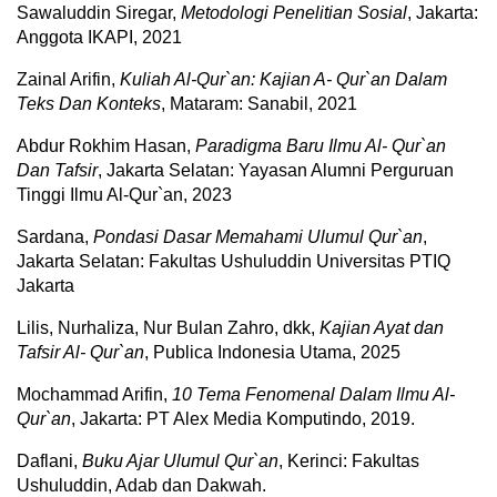
Sawaluddin Siregar,
Metodologi Penelitian Sosial
, Jakarta:
Anggota IKAPI, 2021
Zainal Arifin,
Kuliah Al-Qur`an: Kajian A- Qur`an Dalam
Teks Dan Konteks
, Mataram: Sanabil, 2021
Abdur Rokhim Hasan,
Paradigma Baru Ilmu Al- Qur`an
Dan Tafsir
, Jakarta Selatan: Yayasan Alumni Perguruan
Tinggi Ilmu Al-Qur`an, 2023
Sardana,
Pondasi Dasar Memahami Ulumul Qur`an
,
Jakarta Selatan: Fakultas Ushuluddin Universitas PTIQ
Jakarta
Lilis, Nurhaliza, Nur Bulan Zahro, dkk,
Kajian Ayat dan
Tafsir Al- Qur`an
, Publica Indonesia Utama, 2025
Mochammad Arifin,
10 Tema Fenomenal Dalam Ilmu Al-
Qur`an
, Jakarta: PT Alex Media Komputindo, 2019.
Daflani,
Buku Ajar Ulumul Qur`an
, Kerinci: Fakultas
Ushuluddin, Adab dan Dakwah.