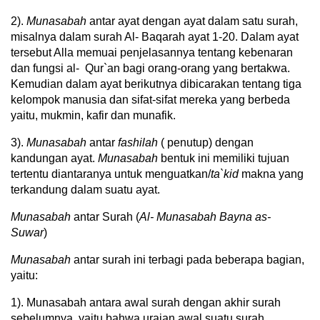
2).
Munasabah
antar ayat dengan ayat dalam satu surah,
misalnya dalam surah Al- Baqarah ayat 1-20. Dalam ayat
tersebut Alla memuai penjelasannya tentang kebenaran
dan fungsi al- Qur`an bagi orang-orang yang bertakwa.
Kemudian dalam ayat berikutnya dibicarakan tentang tiga
kelompok manusia dan sifat-sifat mereka yang berbeda
yaitu, mukmin, kafir dan munafik.
3).
Munasabah
antar
fashilah
( penutup) dengan
kandungan ayat.
Munasabah
bentuk ini memiliki tujuan
tertentu diantaranya untuk menguatkan/
ta`kid
makna yang
terkandung dalam suatu ayat.
Munasabah
antar Surah (
Al- Munasabah Bayna as-
Suwar
)
Munasabah
antar surah ini terbagi pada beberapa bagian,
yaitu:
1). Munasabah antara awal surah dengan akhir surah
sebelumnya, yaitu bahwa uraian awal suatu surah