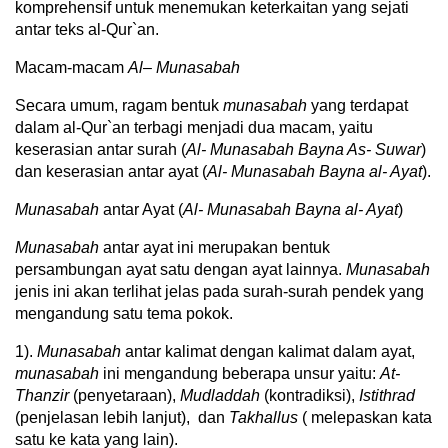
komprehensif untuk menemukan keterkaitan yang sejati
antar teks al-Qur`an.
Macam-macam
Al
–
Munasabah
Secara umum, ragam bentuk
munasabah
yang terdapat
dalam al-Qur`an terbagi menjadi dua macam, yaitu
keserasian antar surah (
Al- Munasabah Bayna As- Suwar
)
dan keserasian antar ayat (
Al- Munasabah Bayna al- Ayat
).
Munasabah
antar Ayat (
Al- Munasabah Bayna al- Ayat
)
Munasabah
antar ayat ini merupakan bentuk
persambungan ayat satu dengan ayat lainnya.
Munasabah
jenis ini akan terlihat jelas pada surah-surah pendek yang
mengandung satu tema pokok.
1).
Munasabah
antar kalimat dengan kalimat dalam ayat,
munasabah
ini mengandung beberapa unsur yaitu:
At-
Thanzir
(penyetaraan),
Mudladdah
(kontradiksi),
Istithrad
(penjelasan lebih lanjut), dan
Takhallus
( melepaskan kata
satu ke kata yang lain).