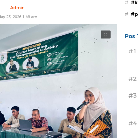
#
#k
Admin
#
#p
ay 23, 2026 1:48 am
Pos 
#1
#2
#3
#4