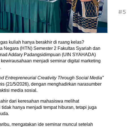
#5
ugas kuliah hanya berakhir di ruang kelas?
a Negara (HTN) Semester 2 Fakultas Syariah dan
hmad Addary Padangsidimpuan (UIN SYAHADA)
 kewirausahaan menjadi seminar digital marketing
.
and Entrepreneurial Creativity Through Social Media”
Kamis (21/5/2026), dengan menghadirkan narasumber
ktisi media sosial.
lahir dari keresahan mahasiswa melihat
tidak hanya menjadi tempat hiburan, tetapi juga
muda.
saribu, mengatakan ide seminar muncul setelah