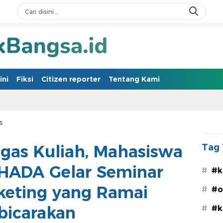
ini
Fiksi
Citizen reporter
Tentang Kami
s
ugas Kuliah, Mahasiswa
Tag 
HADA Gelar Seminar
#
#k
rketing yang Ramai
#
#o
bicarakan
#
#k