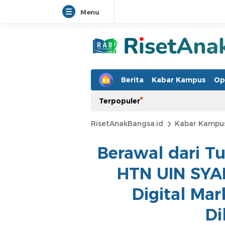
Menu
Berita
Kabar Kampus
Op
Terpopuler
RisetAnakBangsa.id
Kabar Kampu
Berawal dari T
HTN UIN SYA
Digital Ma
Di