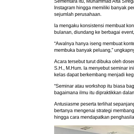
Sementara itu, Muhammad Afta Sir
Instagram hingga memiliki banyak p
sejumlah perusahaan.
Ia mengaku konsistensi membuat k
bulanan, diundang ke berbagai event,
“Awalnya hanya iseng membuat konten.
membuka banyak peluang,” ungkapn
Acara tersebut turut dibuka oleh do
S.H., M.Hum. Ia menyebut seminar ini
kelas dapat berkembang menjadi keg
“Seminar atau workshop itu biasa bag
bagaimana ilmu itu dipraktikkan dala
Antusiasme peserta terlihat sepanja
bertanya mengenai strategi membangu
hingga cara mendapatkan penghasilan 