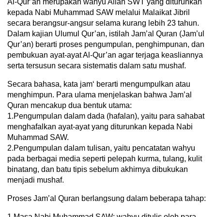
Al-Qur’an merupakan wahyu Allah SWT yang diturunkan
kepada Nabi Muhammad SAW melalui Malaikat Jibril
secara berangsur-angsur selama kurang lebih 23 tahun.
Dalam kajian Ulumul Qur’an, istilah Jam’al Quran (Jam’ul
Qur’an) berarti proses pengumpulan, penghimpunan, dan
pembukuan ayat-ayat Al-Qur’an agar terjaga keasliannya
serta tersusun secara sistematis dalam satu mushaf.
Secara bahasa, kata jam‘ berarti mengumpulkan atau
menghimpun. Para ulama menjelaskan bahwa Jam’al
Quran mencakup dua bentuk utama:
1.Pengumpulan dalam dada (hafalan), yaitu para sahabat
menghafalkan ayat-ayat yang diturunkan kepada Nabi
Muhammad SAW.
2.Pengumpulan dalam tulisan, yaitu pencatatan wahyu
pada berbagai media seperti pelepah kurma, tulang, kulit
binatang, dan batu tipis sebelum akhirnya dibukukan
menjadi mushaf.
Proses Jam’al Quran berlangsung dalam beberapa tahap:
1.Masa Nabi Muhammad SAW: wahyu ditulis oleh para