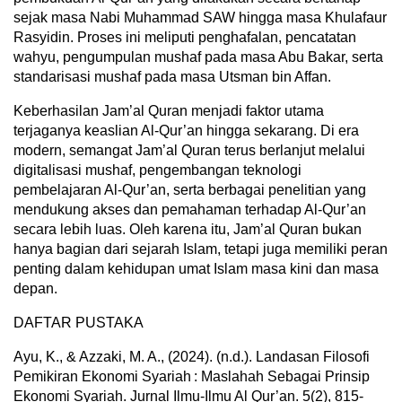
sejak masa Nabi Muhammad SAW hingga masa Khulafaur
Rasyidin. Proses ini meliputi penghafalan, pencatatan
wahyu, pengumpulan mushaf pada masa Abu Bakar, serta
standarisasi mushaf pada masa Utsman bin Affan.
Keberhasilan Jam’al Quran menjadi faktor utama
terjaganya keaslian Al-Qur’an hingga sekarang. Di era
modern, semangat Jam’al Quran terus berlanjut melalui
digitalisasi mushaf, pengembangan teknologi
pembelajaran Al-Qur’an, serta berbagai penelitian yang
mendukung akses dan pemahaman terhadap Al-Qur’an
secara lebih luas. Oleh karena itu, Jam’al Quran bukan
hanya bagian dari sejarah Islam, tetapi juga memiliki peran
penting dalam kehidupan umat Islam masa kini dan masa
depan.
DAFTAR PUSTAKA
Ayu, K., & Azzaki, M. A., (2024). (n.d.). Landasan Filosofi
Pemikiran Ekonomi Syariah : Maslahah Sebagai Prinsip
Ekonomi Syariah. Jurnal Ilmu-Ilmu Al Qur’an. 5(2), 815-