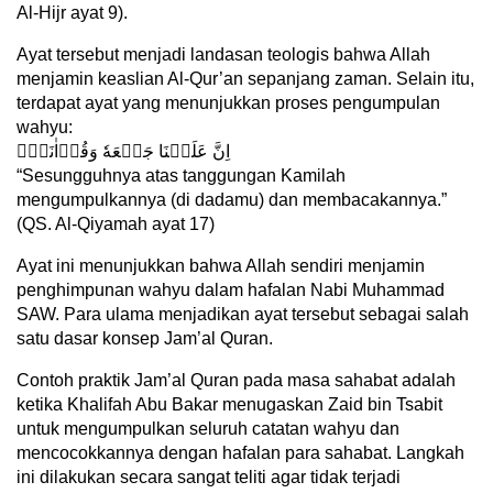
Al-Hijr ayat 9).
Ayat tersebut menjadi landasan teologis bahwa Allah
menjamin keaslian Al-Qur’an sepanjang zaman. Selain itu,
terdapat ayat yang menunjukkan proses pengumpulan
wahyu:
اِنَّ عَلَيۡنَا جَمۡعَهٗ وَقُرۡاٰنَهٗۚ
“Sesungguhnya atas tanggungan Kamilah
mengumpulkannya (di dadamu) dan membacakannya.”
(QS. Al-Qiyamah ayat 17)
Ayat ini menunjukkan bahwa Allah sendiri menjamin
penghimpunan wahyu dalam hafalan Nabi Muhammad
SAW. Para ulama menjadikan ayat tersebut sebagai salah
satu dasar konsep Jam’al Quran.
Contoh praktik Jam’al Quran pada masa sahabat adalah
ketika Khalifah Abu Bakar menugaskan Zaid bin Tsabit
untuk mengumpulkan seluruh catatan wahyu dan
mencocokkannya dengan hafalan para sahabat. Langkah
ini dilakukan secara sangat teliti agar tidak terjadi