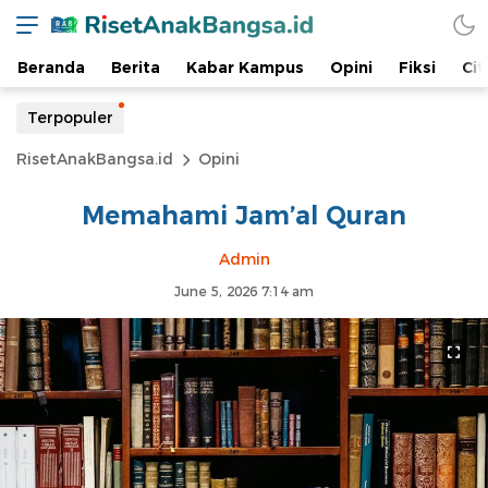
Beranda
Berita
Kabar Kampus
Opini
Fiksi
Cit
Terpopuler
RisetAnakBangsa.id
Opini
Memahami Jam’al Quran
Admin
June 5, 2026 7:14 am