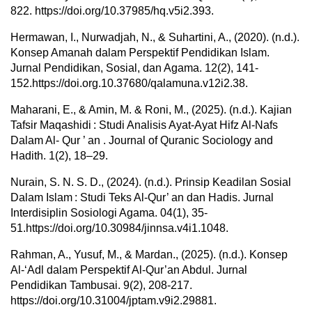
822. https://doi.org/10.37985/hq.v5i2.393.
Hermawan, I., Nurwadjah, N., & Suhartini, A., (2020). (n.d.).
Konsep Amanah dalam Perspektif Pendidikan Islam.
Jurnal Pendidikan, Sosial, dan Agama. 12(2), 141-
152.https://doi.org.10.37680/qalamuna.v12i2.38.
Maharani, E., & Amin, M. & Roni, M., (2025). (n.d.). Kajian
Tafsir Maqashidi : Studi Analisis Ayat-Ayat Hifz Al-Nafs
Dalam Al- Qur ’ an . Journal of Quranic Sociology and
Hadith. 1(2), 18–29.
Nurain, S. N. S. D., (2024). (n.d.). Prinsip Keadilan Sosial
Dalam Islam : Studi Teks Al-Qur’ an dan Hadis. Jurnal
Interdisiplin Sosiologi Agama. 04(1), 35-
51.https://doi.org/10.30984/jinnsa.v4i1.1048.
Rahman, A., Yusuf, M., & Mardan., (2025). (n.d.). Konsep
Al-‘Adl dalam Perspektif Al-Qur’an Abdul. Jurnal
Pendidikan Tambusai. 9(2), 208-217.
https://doi.org/10.31004/jptam.v9i2.29881.