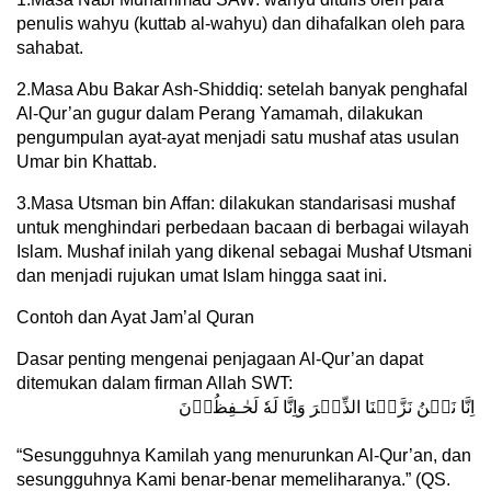
penulis wahyu (kuttab al-wahyu) dan dihafalkan oleh para
sahabat.
2.Masa Abu Bakar Ash-Shiddiq: setelah banyak penghafal
Al-Qur’an gugur dalam Perang Yamamah, dilakukan
pengumpulan ayat-ayat menjadi satu mushaf atas usulan
Umar bin Khattab.
3.Masa Utsman bin Affan: dilakukan standarisasi mushaf
untuk menghindari perbedaan bacaan di berbagai wilayah
Islam. Mushaf inilah yang dikenal sebagai Mushaf Utsmani
dan menjadi rujukan umat Islam hingga saat ini.
Contoh dan Ayat Jam’al Quran
Dasar penting mengenai penjagaan Al-Qur’an dapat
ditemukan dalam firman Allah SWT:
اِنَّا نَحۡنُ نَزَّلۡنَا الذِّكۡرَ وَاِنَّا لَهٗ لَحٰـفِظُوۡنَ
‏
“Sesungguhnya Kamilah yang menurunkan Al-Qur’an, dan
sesungguhnya Kami benar-benar memeliharanya.” (QS.