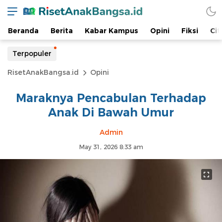
Beranda
Berita
Kabar Kampus
Opini
Fiksi
Cit
Terpopuler
RisetAnakBangsa.id
Opini
Maraknya Pencabulan Terhadap
Anak Di Bawah Umur
Admin
May 31, 2026 8:33 am