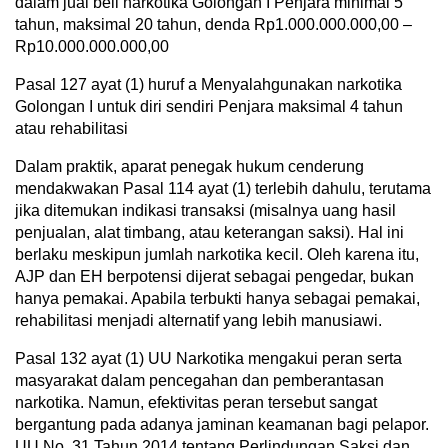
dalam jual beli narkotika Golongan I Penjara minimal 5
tahun, maksimal 20 tahun, denda Rp1.000.000.000,00 –
Rp10.000.000.000,00
Pasal 127 ayat (1) huruf a Menyalahgunakan narkotika
Golongan I untuk diri sendiri Penjara maksimal 4 tahun
atau rehabilitasi
Dalam praktik, aparat penegak hukum cenderung
mendakwakan Pasal 114 ayat (1) terlebih dahulu, terutama
jika ditemukan indikasi transaksi (misalnya uang hasil
penjualan, alat timbang, atau keterangan saksi). Hal ini
berlaku meskipun jumlah narkotika kecil. Oleh karena itu,
AJP dan EH berpotensi dijerat sebagai pengedar, bukan
hanya pemakai. Apabila terbukti hanya sebagai pemakai,
rehabilitasi menjadi alternatif yang lebih manusiawi.
Pasal 132 ayat (1) UU Narkotika mengakui peran serta
masyarakat dalam pencegahan dan pemberantasan
narkotika. Namun, efektivitas peran tersebut sangat
bergantung pada adanya jaminan keamanan bagi pelapor.
UU No. 31 Tahun 2014 tentang Perlindungan Saksi dan