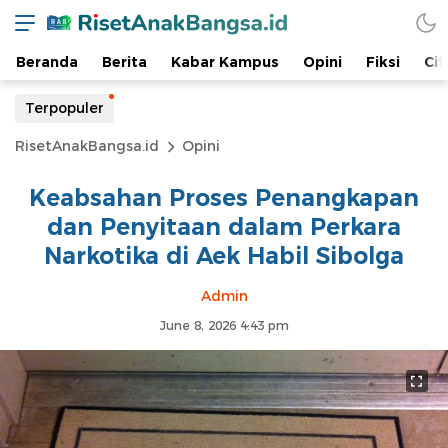
Beranda
Berita
Kabar Kampus
Opini
Fiksi
Cit
Terpopuler
RisetAnakBangsa.id
Opini
Keabsahan Proses Penangkapan
dan Penyitaan dalam Perkara
Narkotika di Aek Habil Sibolga
Admin
June 8, 2026 4:43 pm