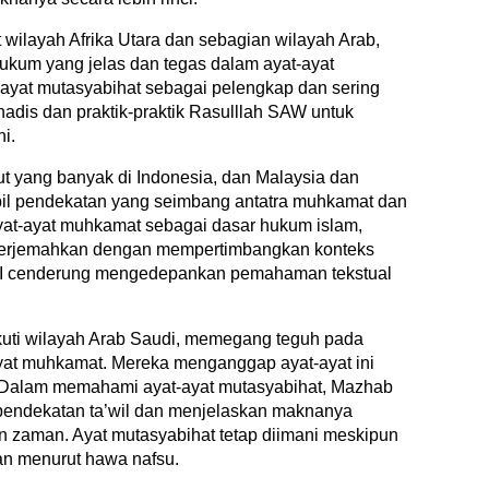
wilayah Afrika Utara dan sebagian wilayah Arab,
kum yang jelas dan tegas dalam ayat-ayat
yat mutasyabihat sebagai pelengkap dan sering
adis dan praktik-praktik Rasulllah SAW untuk
i.
ut yang banyak di Indonesia, dan Malaysia dan
il pendekatan yang seimbang antatra muhkamat dan
at-ayat muhkamat sebagai dasar hukum islam,
iterjemahkan dengan mempertimbangkan konteks
’I cenderung mengedepankan pemahaman tekstual
kuti wilayah Arab Saudi, memegang teguh pada
yat muhkamat. Mereka menganggap ayat-ayat ini
 Dalam memahami ayat-ayat mutasyabihat, Mazhab
pendekatan ta’wil dan menjelaskan maknanya
 zaman. Ayat mutasyabihat tetap diimani meskipun
an menurut hawa nafsu.