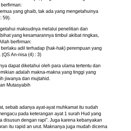
 berfirman:
i semua yang ghaib, tak ada yang mengetahuinya
: 59).
ngetahui maksudnya melalui penelitian dan
abihat yang kesamarannya timbul akibat ringkas,
llah berfirman:
t berlaku adil terhadap (hak-hak) perempuan yang
 (QS An-nisa (4) : 3)
ya dapat diketahui oleh para ulama tertentu dan
mikian adalah makna-makna yang tinggi yang
ih jiwanya dan mujtahid.
an Mutasyabih
, sebab adanya ayat-ayat muhkamat itu sudah
 mengacu pada keterangan ayat 1 surah Hud yang
nya disusun dengan rapi”. Juga karena kebanyakan
uran itu rapid an urut. Maknanya juga mudah dicerna