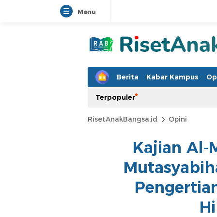
Menu
Berita
Kabar Kampus
Op
Terpopuler
RisetAnakBangsa.id
Opini
Kajian Al
Mutasyabih
Pengertia
H