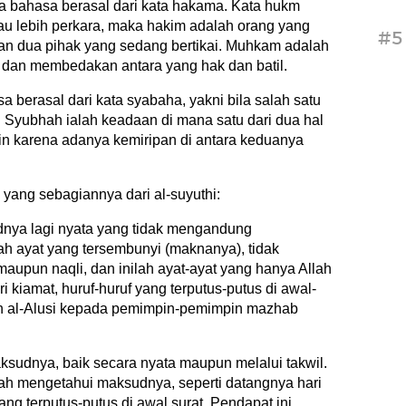
 bahasa berasal dari kata hakama. Kata hukm
tau lebih perkara, maka hakim adalah orang yang
#5
n dua pihak yang sedang bertikai. Muhkam adalah
h dan membedakan antara yang hak dan batil.
berasal dari kata syabaha, yakni bila salah satu
. Syubhah ialah keadaan di mana satu dari dua hal
lain karena adanya kemiripan di antara keduanya
yang sebagiannya dari al-suyuthi:
dnya lagi nyata yang tidak mengandung
h ayat yang tersembunyi (maknanya), tidak
maupun naqli, dan inilah ayat-ayat yang hanya Allah
 kiamat, huruf-huruf yang terputus-putus di awal-
kan al-Alusi kepada pemimpin-pemimpin mazhab
ksudnya, baik secara nyata maupun melalui takwil.
lah mengetahui maksudnya, seperti datangnya hari
yang terputus-putus di awal surat. Pendapat ini