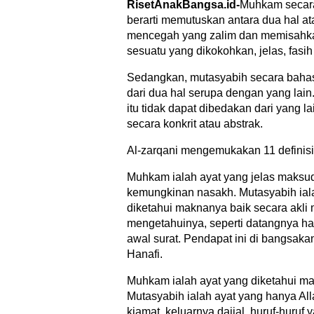
RisetAnakBangsa.id-
Muhkam secara
berarti memutuskan antara dua hal a
mencegah yang zalim dan memisahka
sesuatu yang dikokohkan, jelas, fasi
Sedangkan, mutasyabih secara bahasa 
dari dua hal serupa dengan yang lain
itu tidak dapat dibedakan dari yang 
secara konkrit atau abstrak.
Al-zarqani mengemukakan 11 definisi 
Muhkam ialah ayat yang jelas maksu
kemungkinan nasakh. Mutasyabih iala
diketahui maknanya baik secara akli 
mengetahuinya, seperti datangnya hari
awal surat. Pendapat ini di bangsa
Hanafi.
Muhkam ialah ayat yang diketahui ma
Mutasyabih ialah ayat yang hanya Al
kiamat, keluarnya dajjal, huruf-huruf 