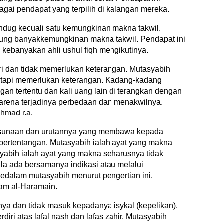
gai pendapat yang terpilih di kalangan mereka.
ndug kecuali satu kemungkinan makna takwil.
ung banyakkemungkinan makna takwil. Pendapat ini
kebanyakan ahli ushul fiqh mengikutinya.
iri dan tidak memerlukan keterangan. Mutasyabih
i, tetapi memerlukan keterangan. Kadang-kadang
gan tertentu dan kali uang lain di terangkan dengan
 karena terjadinya perbedaan dan menakwilnya.
Ahmad r.a.
usunaan dan urutannya yang membawa kepada
pertentangan. Mutasyabih ialah ayat yang makna
syabih ialah ayat yang makna seharusnya tidak
ila ada bersamanya indikasi atau melalui
edalam mutasyabih menurut pengertian ini.
am al-Haramain.
ya dan tidak masuk kepadanya isykal (kepelikan).
iri atas lafal nash dan lafas zahir. Mutasyabih