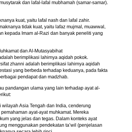
) musytarak dan lafal-lafal mubhamah (samar-samar).
nya kuat, yaitu lafal nash dan lafal zahir.
maknanya tidak kuat, yaitu lafaz mujmal, muawwal,
an kepada Imam al-Razi dan banyak peneliti yang
uhkamat dan Al-Mutasyabihat
adalah berimplikasi lahirnya aqidah pokok.
fat zhanni adalah berimplikasi lahirnya aqidah
stasi yang berbeda terhadap keduanya, pada fakta
 berbagai pendapat dan madzhab.
 pandangan ulama yang lain terhadap ayat al-
ikut:
i wilayah Asia Tengah dan India, cenderung
am pemahaman ayat-ayat muhkamat. Mereka
kum yang jelas dan tegas. Dalam konteks ayat
ung menggunakan pendekatan ta’wil (penjelasan
knanya secara lebih rinci.