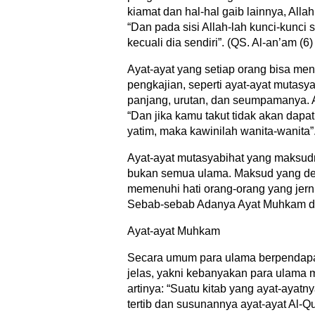
kiamat dan hal-hal gaib lainnya, Allah
“Dan pada sisi Allah-lah kunci-kunc
kecuali dia sendiri”. (QS. Al-an’am (6) 
Ayat-ayat yang setiap orang bisa me
pengkajian, seperti ayat-ayat mutasy
panjang, urutan, dan seumpamanya. A
“Dan jika kamu takut tidak akan dapa
yatim, maka kawinilah wanita-wanita”.
Ayat-ayat mutasyabihat yang maksudn
bukan semua ulama. Maksud yang de
memenuhi hati orang-orang yang jern
Sebab-sebab Adanya Ayat Muhkam d
Ayat-ayat Muhkam
Secara umum para ulama berpendapat
jelas, yakni kebanyakan para ulama
artinya: “Suatu kitab yang ayat-ayat
tertib dan susunannya ayat-ayat Al-Q