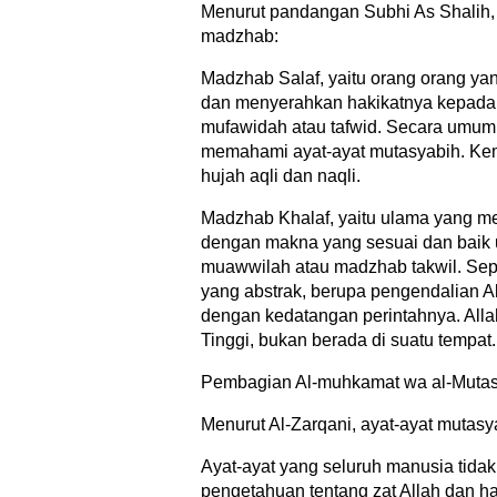
Menurut pandangan Subhi As Shalih
madzhab:
Madzhab Salaf, yaitu orang orang yan
dan menyerahkan hakikatnya kepada A
mufawidah atau tafwid. Secara umum
memahami ayat-ayat mutasyabih. Ke
hujah aqli dan naqli.
Madzhab Khalaf, yaitu ulama yang me
dengan makna yang sesuai dan baik un
muawwilah atau madzhab takwil. Sep
yang abstrak, berupa pengendalian Al
dengan kedatangan perintahnya. All
Tinggi, bukan berada di suatu tempat.
Pembagian Al-muhkamat wa al-Mutas
Menurut Al-Zarqani, ayat-ayat mutasy
Ayat-ayat yang seluruh manusia tida
pengetahuan tentang zat Allah dan ha