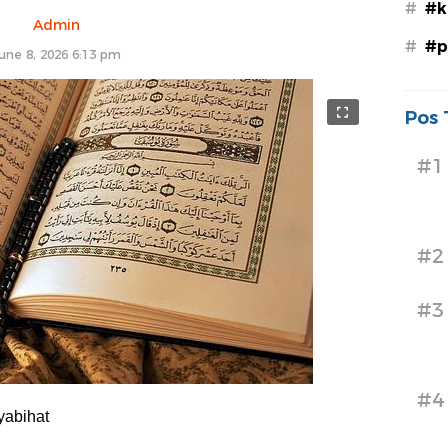
#
#k
Admin
#
#p
une 8, 2026 6:13 pm
Pos 
#1
#2
#3
#4
yabihat