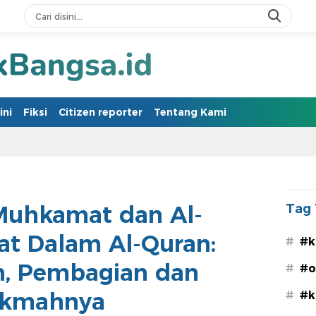
ini
Fiksi
Citizen reporter
Tentang Kami
-Muhkamat dan Al-
Tag 
at Dalam Al-Quran:
#
#k
n, Pembagian dan
#
#o
ikmahnya
#
#k