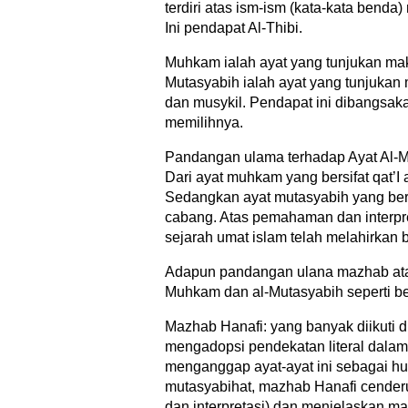
terdiri atas ism-ism (kata-kata benda
Ini pendapat Al-Thibi.
Muhkam ialah ayat yang tunjukan makna
Mutasyabih ialah ayat yang tunjukan 
dan musykil. Pendapat ini dibangsak
memilihnya.
Pandangan ulama terhadap Ayat Al-M
Dari ayat muhkam yang bersifat qat’I 
Sedangkan ayat mutasyabih yang bersi
cabang. Atas pemahaman dan interpre
sejarah umat islam telah melahirkan
Adapun pandangan ulana mazhab atau
Muhkam dan al-Mutasyabih seperti ber
Mazhab Hanafi: yang banyak diikuti d
mengadopsi pendekatan literal dal
menganggap ayat-ayat ini sebagai hu
mutasyabihat, mazhab Hanafi cender
dan interpretasi) dan menjelaskan ma