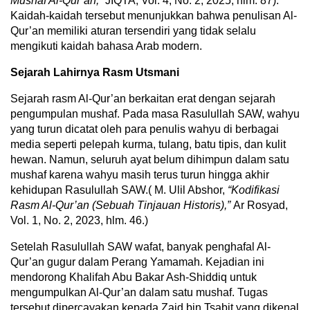
Mushaf Al-Qur’an,”
JIQTA, Vol. 4, No. 2, 2025, hlm. 87).
Kaidah-kaidah tersebut menunjukkan bahwa penulisan Al-
Qur’an memiliki aturan tersendiri yang tidak selalu
mengikuti kaidah bahasa Arab modern.
Sejarah Lahirnya Rasm Utsmani
Sejarah rasm Al-Qur’an berkaitan erat dengan sejarah
pengumpulan mushaf. Pada masa Rasulullah SAW, wahyu
yang turun dicatat oleh para penulis wahyu di berbagai
media seperti pelepah kurma, tulang, batu tipis, dan kulit
hewan. Namun, seluruh ayat belum dihimpun dalam satu
mushaf karena wahyu masih terus turun hingga akhir
kehidupan Rasulullah SAW.( M. Ulil Abshor,
“Kodifikasi
Rasm Al-Qur’an (Sebuah Tinjauan Historis),”
Ar Rosyad,
Vol. 1, No. 2, 2023, hlm. 46.)
Setelah Rasulullah SAW wafat, banyak penghafal Al-
Qur’an gugur dalam Perang Yamamah. Kejadian ini
mendorong Khalifah Abu Bakar Ash-Shiddiq untuk
mengumpulkan Al-Qur’an dalam satu mushaf. Tugas
tersebut dipercayakan kepada Zaid bin Tsabit yang dikenal