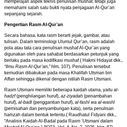
mempelajari aspek teknis penulisan mushaf, tetapi juga
memahami salah satu bukti nyata penjagaan Al-Qur’an
sepanjang sejarah.
Pengertian Rasm Al-Qur’an
Secara bahasa, kata rasm berarti jejak, gambar, atau
tulisan. Dalam terminologi Ulumul Qur’an, rasm adalah
pola atau tata cara penulisan mushaf Al-Qur’an yang
digunakan oleh para sahabat berdasarkan petunjuk yang
berlaku pada masa kodifikasi mushaf ( Hakmi Hidayat dkk.,
“Ilmu Rasm Al-Qur’an,”
hlm. 107). Penulisan tersebut
kemudian dibakukan pada masa Khalifah Utsman bin
Affan sehingga dikenal dengan istilah Rasm Utsmani.
Rasm Utsmani memiliki beberapa kaidah utama, yaitu
al-
hadzf
(penghilangan huruf),
az-ziyadah
(penambahan
huruf),
al-badl
(penggantian huruf),
al-fashl wa al-washl
(pemisahan dan penyambungan kata), serta penulisan
hamzah dalam bentuk tertentu.( Raudhatul Fidyani dkk.,
“Analisis Kaidah Al-Badal pada Rasm
‘Utsmani dalam