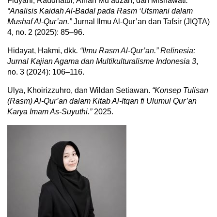
Fidyani, Raudhatul, Afnan Mu’adzah, dan Misnawati
.
“Analisis Kaidah Al-Badal pada Rasm ‘Utsmani dalam
Mushaf Al-Qur’an.”
Jurnal Ilmu Al-Qur’an dan Tafsir (JIQTA)
4, no. 2 (2025): 85–96.
Hidayat, Hakmi, dkk
. “Ilmu Rasm Al-Qur’an.” Relinesia:
Jurnal Kajian Agama dan Multikulturalisme Indonesia 3
,
no. 3 (2024): 106–116.
Ulya, Khoirizzuhro, dan Wildan Setiawan.
“Konsep Tulisan
(Rasm) Al-Qur’an dalam Kitab Al-Itqan fi Ulumul Qur’an
Karya Imam As-Suyuthi.”
2025.