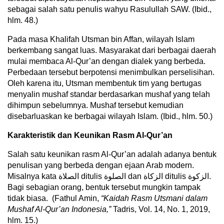
sebagai salah satu penulis wahyu Rasulullah SAW. (Ibid.,
hlm. 48.)
Pada masa Khalifah Utsman bin Affan, wilayah Islam
berkembang sangat luas. Masyarakat dari berbagai daerah
mulai membaca Al-Qur’an dengan dialek yang berbeda.
Perbedaan tersebut berpotensi menimbulkan perselisihan.
Oleh karena itu, Utsman membentuk tim yang bertugas
menyalin mushaf standar berdasarkan mushaf yang telah
dihimpun sebelumnya. Mushaf tersebut kemudian
disebarluaskan ke berbagai wilayah Islam. (Ibid., hlm. 50.)
Karakteristik dan Keunikan Rasm Al-Qur’an
Salah satu keunikan rasm Al-Qur’an adalah adanya bentuk
penulisan yang berbeda dengan ejaan Arab modern.
Misalnya kata الصلاة ditulis الصلوة dan الزكاة ditulis الزكوة.
Bagi sebagian orang, bentuk tersebut mungkin tampak
tidak biasa. (Fathul Amin,
“Kaidah Rasm Utsmani dalam
Mushaf Al-Qur’an Indonesia,”
Tadris, Vol. 14, No. 1, 2019,
hlm. 15.)