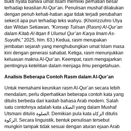
bukti nyata bahwa umat Islam memiliki perhatian besar
terhadap keaslian Al-Qur’an. Penulisan mushaf dilakukan
dengan penuh kehati-hatian agar tidak terjadi perubahan
sekecil apa pun terhadap teks wahyu. (Khoirizzuhro Ulya
dan Wildan Setiawan
, “Konsep Tulisan (Rasm) Al-Qur’an
dalam Kitab Al-Itqan fi Ulumul Qur’an Karya Imam As-
Suyuthi,”
2025, hlm. 63.) Kedua, rasm merupakan
jembatan sejarah yang menghubungkan umat Islam masa
kini dengan generasi sahabat. Ketiga, rasm menunjukkan
keluasan makna Al-Qur’an. Keempat, rasm mengajarkan
pentingnya ketelitian dalam menjaga ilmu pengetahuan.
Analisis Beberapa Contoh Rasm dalam Al-Qur’an
Untuk memahami keunikan rasm Al-Qur’an secara lebih
mendalam, perlu diperhatikan beberapa contoh kata yang
ditulis berbeda dari kaidah bahasa Arab modern. Salah
satu contohnya adalah kata الصلاة yang dalam Mushaf
Utsmani ditulis الصلوة. Demikian pula kata الزكاة ditulis
الزكوة. Secara linguistik, bentuk penulisan tersebut
mungkin tampak tidak sesuai dengan aturan ejaan Arab