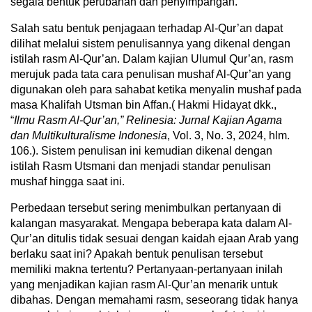
segala bentuk perubahan dan penyimpangan.
Salah satu bentuk penjagaan terhadap Al-Qur’an dapat
dilihat melalui sistem penulisannya yang dikenal dengan
istilah rasm Al-Qur’an. Dalam kajian Ulumul Qur’an, rasm
merujuk pada tata cara penulisan mushaf Al-Qur’an yang
digunakan oleh para sahabat ketika menyalin mushaf pada
masa Khalifah Utsman bin Affan.( Hakmi Hidayat dkk.,
“
Ilmu Rasm Al-Qur’an,” Relinesia: Jurnal Kajian Agama
dan Multikulturalisme Indonesia
, Vol. 3, No. 3, 2024, hlm.
106.). Sistem penulisan ini kemudian dikenal dengan
istilah Rasm Utsmani dan menjadi standar penulisan
mushaf hingga saat ini.
Perbedaan tersebut sering menimbulkan pertanyaan di
kalangan masyarakat. Mengapa beberapa kata dalam Al-
Qur’an ditulis tidak sesuai dengan kaidah ejaan Arab yang
berlaku saat ini? Apakah bentuk penulisan tersebut
memiliki makna tertentu? Pertanyaan-pertanyaan inilah
yang menjadikan kajian rasm Al-Qur’an menarik untuk
dibahas. Dengan memahami rasm, seseorang tidak hanya