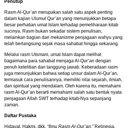
Penutup
Rasm Al-Qur’an merupakan salah satu aspek penting
dalam kajian Ulumul Qur’an yang menunjukkan betapa
besar perhatian umat Islam terhadap pemeliharaan kitab
sucinya. Rasm bukan sekadar sistem penulisan,
melainkan bagian dari mekanisme penjagaan wahyu yang
telah berlangsung sejak masa sahabat hingga sekarang.
Melalui rasm Utsmani, umat Islam dapat melihat
bagaimana para sahabat menjaga Al-Qur’an dengan
penuh ketelitian dan tanggung jawab. Keberadaan rasm
juga menunjukkan bahwa setiap unsur dalam Al-Qur’an,
termasuk cara penulisannya, memiliki nilai sejarah, ilmiah,
dan spiritual yang mendalam. Oleh karena itu, memahami
rasm Al-Qur’an berarti memahami salah satu bentuk nyata
penjagaan Allah SWT terhadap kitab-Nya sepanjang
zaman.
Daftar Pustaka
Hidayat, Hakmi, dkk
. “Ilmu Rasm Al-Qur’an.”
Relinesia,