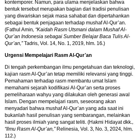
kontemporer. Namun, para ulama menjelaskan bahwa
bentuk tersebut merupakan bagian dari tradisi penulisan
yang diwariskan sejak masa sahabat dan dipertahankan
sebagai bentuk penjagaan terhadap mushaf Al-Qur’an.
(Fathul Amin
, “Kaidah Rasm Utsmani dalam Mushaf Al-
Qur’an Indonesia sebagai Sumber Belajar Baca Tulis Al-
Qur’an,”
Tadris, Vol. 14, No. 1, 2019, hlm. 16.)
Urgensi Mempelajari Rasm Al-Qur’an
Di tengah perkembangan ilmu pengetahuan dan teknologi,
kajian rasm Al-Qur’an tetap memiliki relevansi yang tinggi.
Pemahaman terhadap rasm membantu umat Islam
memahami sejarah kodifikasi Al-Qur’an serta proses
pemeliharaan wahyu yang dilakukan oleh generasi awal
Islam. Dengan mempelajari rasm, seseorang akan
menyadari bahwa mushaf Al-Qur’an yang ada saat ini
bukanlah hasil penulisan yang sembarangan, melainkan
hasil proses ilmiah yang sangat teliti. (Hakmi Hidayat dkk
.,
“Ilmu Rasm Al-Qur’an,”
Relinesia, Vol. 3, No. 3, 2024, hlm.
112.)