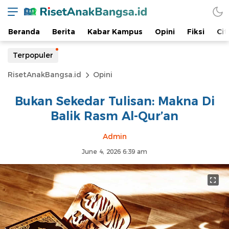
Beranda
Berita
Kabar Kampus
Opini
Fiksi
Cit
Terpopuler
RisetAnakBangsa.id
Opini
Bukan Sekedar Tulisan: Makna Di
Balik Rasm Al-Qur’an
Admin
June 4, 2026 6:39 am