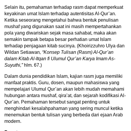
Selain itu, pemahaman terhadap rasm dapat memperkuat
keyakinan umat Islam terhadap autentisitas Al-Qur’an.
Ketika seseorang mengetahui bahwa bentuk penulisan
mushaf yang digunakan saat ini masih mempertahankan
pola yang diwariskan sejak masa sahabat, maka akan
semakin tampak betapa besar perhatian umat Islam
terhadap penjagaan kitab sucinya. (Khoirizzuhro Ulya dan
Wildan Setiawan
, “Konsep Tulisan (Rasm) Al-Qur’an
dalam Kitab Al-Itqan fi Ulumul Qur’an Karya Imam As-
Suyuthi,”
hlm. 67.)
Dalam dunia pendidikan Islam, kajian rasm juga memiliki
manfaat praktis. Guru, dosen, maupun mahasiswa yang
mempelajari Ulumul Qur’an akan lebih mudah memahami
hubungan antara mushaf, qira’at, dan sejarah kodifikasi Al-
Qur’an. Pemahaman tersebut sangat penting untuk
menghindari kesalahpahaman yang sering muncul ketika
menemukan bentuk tulisan yang berbeda dari ejaan Arab
modern.